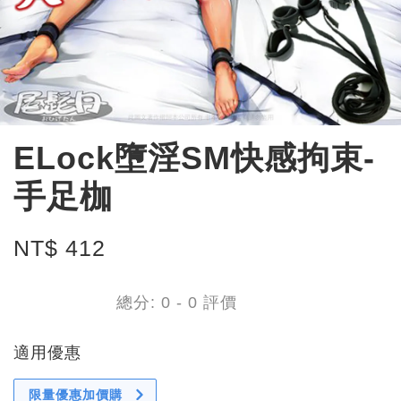
ELock墮淫SM快感拘束-
手足枷
NT$ 412
總分:
0
-
0
評價
適用優惠
限量優惠加價購