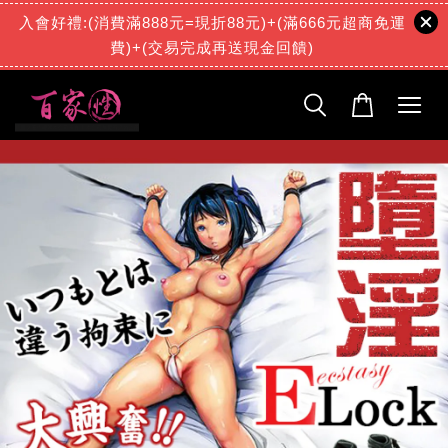
入會好禮:(消費滿888元=現折88元)+(滿666元超商免運
費)+(交易完成再送現金回饋)