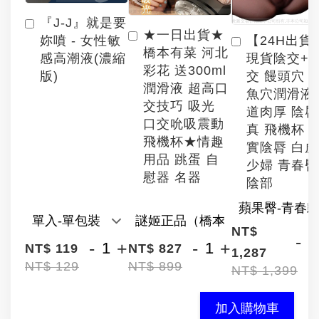
『J-J』就是要
★一日出貨★
【24H出貨
妳噴 - 女性敏
橋本有菜 河北
現貨陰交+
感高潮液(濃縮
彩花 送300ml
交 饅頭穴 
版)
潤滑液 超高口
魚穴潤滑液
交技巧 吸光
道肉厚 陰
口交吮吸震動
真 飛機杯 
飛機杯★情趣
實陰脣 白
用品 跳蛋 自
少婦 青春臀
慰器 名器
陰部
NT$
-
-
+
-
+
NT$ 119
NT$ 827
1,287
NT$ 129
NT$ 899
NT$ 1,399
加入購物車