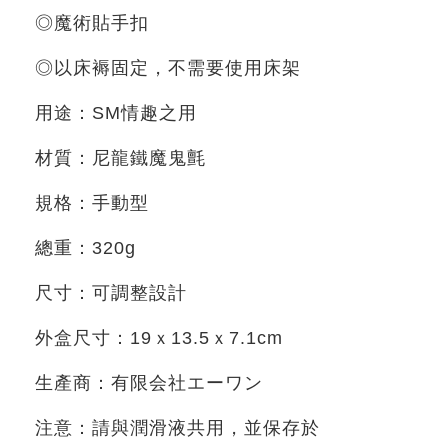
◎
魔術貼手扣
◎
以床褥固定，不需要使用床架
用途：
SM
情趣之用
材質：尼龍
鐵
魔鬼氈
規格：手動型
總重：
320g
尺寸：可調整設計
外盒尺寸：
19
ｘ
13.5
ｘ
7
.1cm
生產商：有限会社エーワン
注意：請與潤滑液共用，並保存於