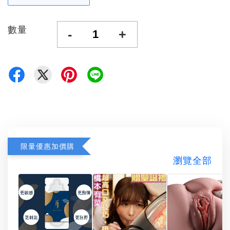
數量
-
+
限量優惠加價購
瀏覽全部