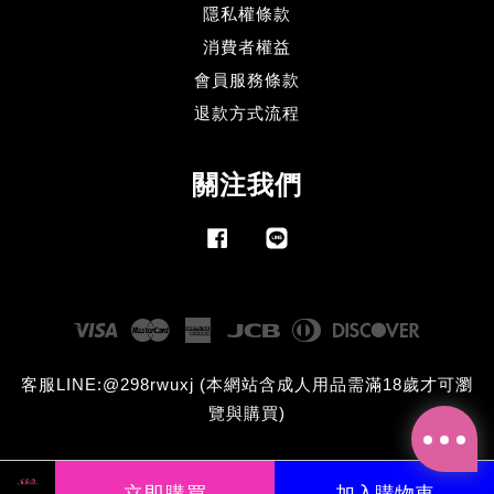
隱私權條款
消費者權益
會員服務條款
退款方式流程
關注我們
Facebook
Line
Visa
Master
American
JCB
Diners
Discove
Express
Club
客服LINE:@298rwuxj (本網站含成人用品需滿18歲才可瀏
覽與購買)