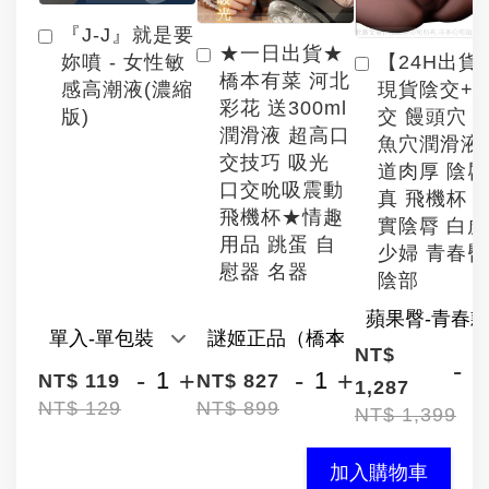
『J-J』就是要
★一日出貨★
【24H出貨
妳噴 - 女性敏
橋本有菜 河北
現貨陰交+
感高潮液(濃縮
彩花 送300ml
交 饅頭穴 
版)
潤滑液 超高口
魚穴潤滑液
交技巧 吸光
道肉厚 陰
口交吮吸震動
真 飛機杯 
飛機杯★情趣
實陰脣 白
用品 跳蛋 自
少婦 青春臀
慰器 名器
陰部
NT$
-
-
+
-
+
NT$ 119
NT$ 827
1,287
NT$ 129
NT$ 899
NT$ 1,399
加入購物車