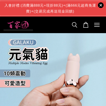
入會好禮:(消費滿888元=現折88元)+(滿666元超商免運
費)+(交易完成再送現金回饋)