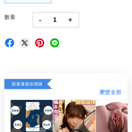
數量
-
+
限量優惠加價購
瀏覽全部