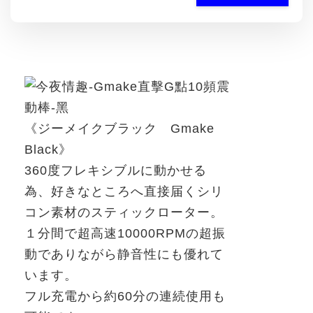
《ジーメイク
ブラック
Gmake
Black
》
360
度フレキシブルに動かせる
為、好きなところへ直接届くシリ
コン素材のスティックローター。
１分間で超高速
10000RPM
の超振
動でありながら静音性にも優れて
います。
フル充電から約
60
分の連続使用も