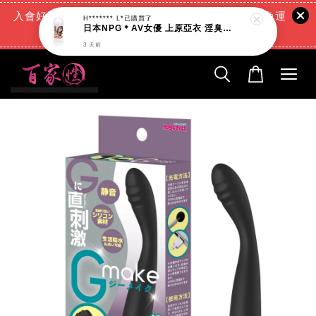
入會好禮:(消費滿888元=現折88元)+(滿666元超商免運
H******* L*
已購買了
日本NPG＊AV女優 上原亞衣 淫臭潤滑液_200ml
費)+(交易完成再送現金回饋)
3 天前