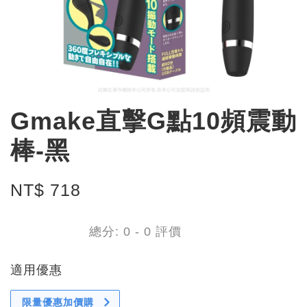
Gmake直擊G點10頻震動
棒-黑
NT$ 718
總分:
0
-
0
評價
適用優惠
限量優惠加價購