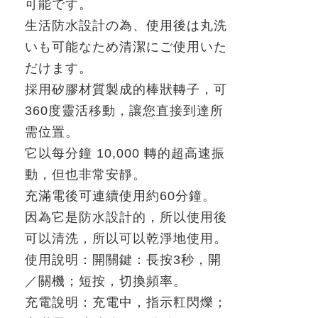
可能です。
生活防水設計の為、使用後は丸洗
いも可能なため清潔にご使用いた
だけます。
採用矽膠材質製成的棒狀轉子，可
360
度靈活移動，讓您直接到達所
需位置。
它以每分鐘
10,000
轉的超高速振
動，但也非常安靜。
充滿電後可連續使用約
60
分鐘。
因為它是防水設計的，所以使用後
可以清洗，所以可以乾淨地使用。
使用說明：開關鍵：長按
3
秒，開
／關機；短按，切換頻率。
充電說明：充電中，指示䉺閃爍；