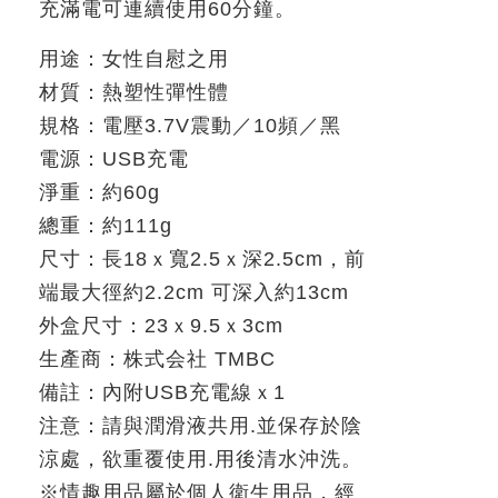
充滿電可連續使用
60
分鐘。
用途：女性自慰之用
材質：熱塑性彈性體
規格：電壓
3.7V
震動／
10
頻／黑
電源：
USB
充電
淨重：約
60g
總重：約
111g
尺寸：長
18
ｘ寬
2.5
ｘ深
2.5cm
，前
端最大徑約
2.2cm
可深入約
13cm
外盒尺寸：
23
ｘ
9.5
ｘ
3cm
生產商：株式会社
TMBC
備註：內附
USB
充電線ｘ
1
注意：請與潤滑液共用
.
並保存於陰
涼處，欲重覆使用
.
用後清水沖洗。
※
情趣用品屬於個人衛生用品，經