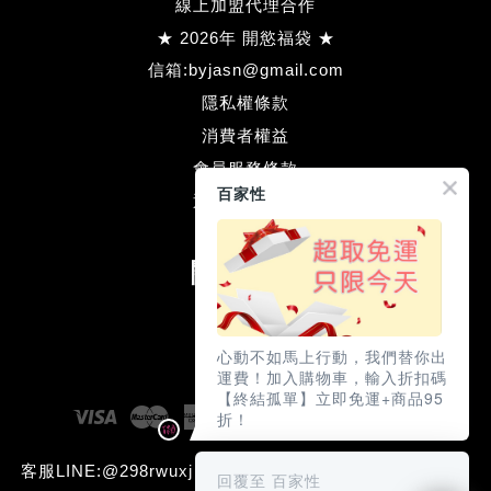
線上加盟代理合作
★ 2026年 開慾福袋 ★
信箱:byjasn@gmail.com
隱私權條款
消費者權益
會員服務條款
百家性
退款方式流程
關注我們
Facebook
Line
心動不如馬上行動，我們替你出
運費！加入購物車，輸入折扣碼
【終結孤單】立即免運+商品95
Visa
Master
American
JCB
Diners
Discove
折！
Express
Club
客服LINE:@298rwuxj (本網站含成人用品需滿18歲才可瀏
回覆至 百家性