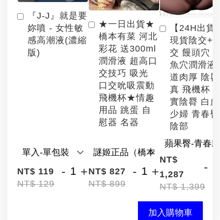
『J-J』就是要
★一日出貨★
【24H出貨
妳噴 - 女性敏
橋本有菜 河北
現貨陰交+
感高潮液(濃縮
彩花 送300ml
交 饅頭穴 
版)
潤滑液 超高口
魚穴潤滑液
交技巧 吸光
道肉厚 陰
口交吮吸震動
真 飛機杯 
飛機杯★情趣
實陰脣 白
用品 跳蛋 自
少婦 青春臀
慰器 名器
陰部
NT$
-
-
+
-
+
NT$ 119
NT$ 827
1,287
NT$ 129
NT$ 899
NT$ 1,399
加入購物車