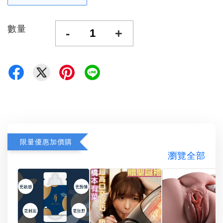
數量
-
+
限量優惠加價購
瀏覽全部