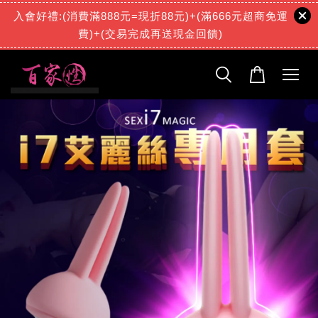
入會好禮:(消費滿888元=現折88元)+(滿666元超商免運
費)+(交易完成再送現金回饋)