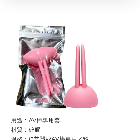
用途：
AV
棒專用套
材質：矽膠
規格：
i7
艾麗絲
AV
棒專用／粉