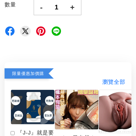
數量
-
+
限量優惠加價購
瀏覽全部
『J-J』就是要