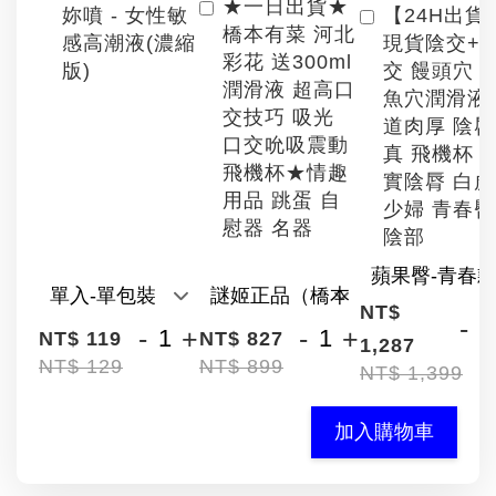
★一日出貨★
【24H出貨
妳噴 - 女性敏
橋本有菜 河北
現貨陰交+
感高潮液(濃縮
彩花 送300ml
交 饅頭穴 
版)
潤滑液 超高口
魚穴潤滑液
交技巧 吸光
道肉厚 陰
口交吮吸震動
真 飛機杯 
飛機杯★情趣
實陰脣 白
用品 跳蛋 自
少婦 青春臀
慰器 名器
陰部
NT$
-
-
+
-
+
NT$ 119
NT$ 827
1,287
NT$ 129
NT$ 899
NT$ 1,399
加入購物車