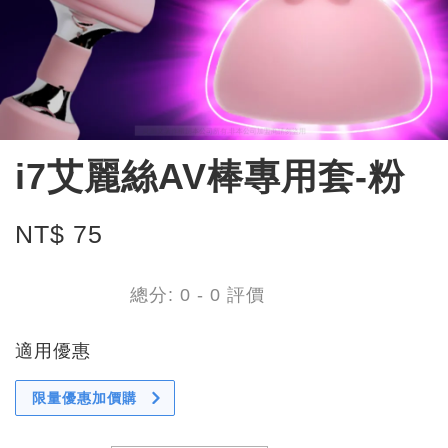
i7艾麗絲AV棒專用套-粉
NT$ 75
總分:
0
-
0
評價
適用優惠
限量優惠加價購