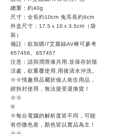
總重：約
40g
尺寸：全長約
10cm
兔耳長約
6cm
外盒尺寸：
17.5
ｘ
10
ｘ
3.5cm
（袋
裝）
備註：欲加購
i7
艾麗絲
AV
棒可參考
657456
、
657457
注意：請與潤滑液共用
.
並保存於陰
涼處，欲重覆使用
.
用後清水沖洗。
※
※
情趣用品屬於個人衛生用品，
經拆封使用，無法接受退換貨！
※※
※
※
每台電腦的解析度皆不同，可能
有些微色差，顏色皆以實品為主！
※
※