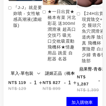
『J-J』就是要
★一日出貨★
【24H出貨
妳噴 - 女性敏
橋本有菜 河北
現貨陰交+
感高潮液(濃縮
彩花 送300ml
交 饅頭穴 
版)
潤滑液 超高口
魚穴潤滑液
交技巧 吸光
道肉厚 陰
口交吮吸震動
真 飛機杯 
飛機杯★情趣
實陰脣 白
用品 跳蛋 自
少婦 青春臀
慰器 名器
陰部
NT$
-
-
+
-
+
NT$ 119
NT$ 827
1,287
NT$ 129
NT$ 899
NT$ 1,399
加入購物車