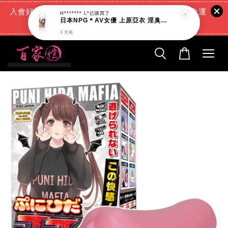
入會好禮:(消費滿888元=現折88元)+(滿666元超商免運
H******* L*
已購買了
日本NPG＊AV女優 上原亞衣 淫臭潤滑液_200ml
費)+(交易完成再送現金回饋)
3 天前