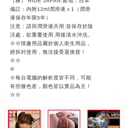
（株）
RIDE JAPAN.
產地：日本
備註：內附
12ml
潤滑液ｘ
1
（潤滑
液保存年限
5
年）
注意：請與潤滑液共用
.
並保存於陰
涼處，欲重覆使用
.
用後清水沖洗。
※
※
情趣用品屬於個人衛生用品，
經拆封使用，無法接受退換貨！
※※
※
※
每台電腦的解析度皆不同，可能
有些微色差，顏色皆以實品為主！
※
※