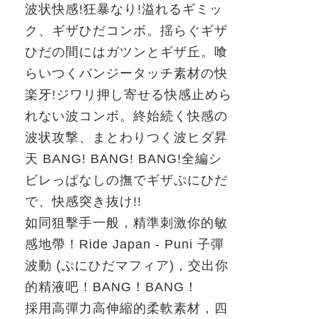
波状快感
!
狂暴なり
!
溢れるギミッ
ク、ギザひだコンボ。揺らぐギザ
ひだの間にはガツンとギザ丘。喰
らいつくバンジータッチ素材の快
楽牙
!
ジワリ押し寄せる快感止めら
れない波コンボ。終始続く快感の
波状攻撃、まとわりつく波ヒダ昇
天
BANG! BANG! BANG!
全編シ
ビレっぱなしの撫でギザぷにひだ
で、快感突き抜け
!!
如同狙擊手一般，精準刺激你的敏
感地帶！
Ride Japan - Puni
子彈
波動
(
ぷにひだマフィア
)
，交出你
的精液吧！
BANG
！
BANG
！
採用高彈力高伸縮的柔軟素材，四