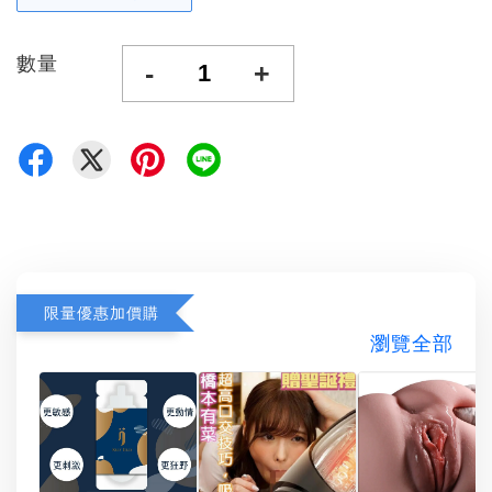
數量
-
+
限量優惠加價購
瀏覽全部