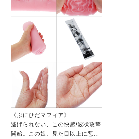
《ぷにひだマフィア》
逃げられない、この快感
!
波状攻撃
開始。この娘、見た目以上に悪…