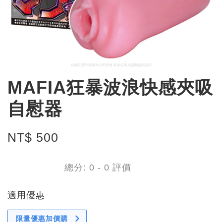
MAFIA狂暴波浪快感夾吸
自慰器
NT$ 500
總分:
0
-
0
評價
適用優惠
限量優惠加價購