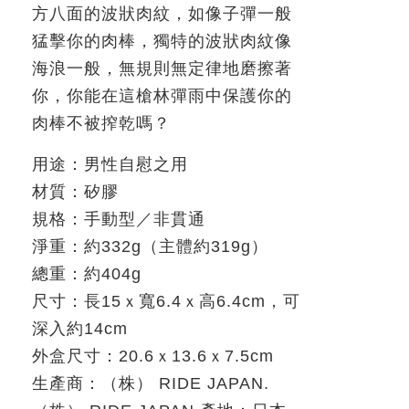
方八面的波狀肉紋，如像子彈一般
猛擊你的肉棒，獨特的波狀肉紋像
海浪一般，無規則無定律地磨擦著
你，你能在這槍林彈雨中保護你的
肉棒不被搾乾嗎？
用途：男性自慰之用
材質：矽膠
規格：手動型／非貫通
淨重：約
332g
（主體約
319g
）
總重：約
404g
尺寸：長
15
ｘ寬
6.4
ｘ高
6.4cm
，可
深入約
14cm
外盒尺寸：
20.6
ｘ
13.6
ｘ
7.5cm
生產商：
（株） RIDE JAPAN.