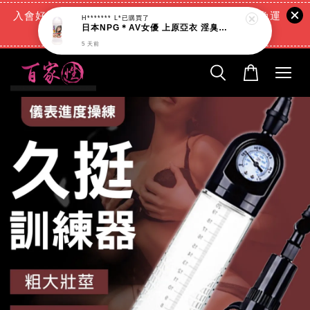
入會好禮:(消費滿888元=現折88元)+(滿666元超商免運
H******* L*
已購買了
日本NPG＊AV女優 上原亞衣 淫臭潤滑液_200ml
費)+(交易完成再送現金回饋)
5 天前