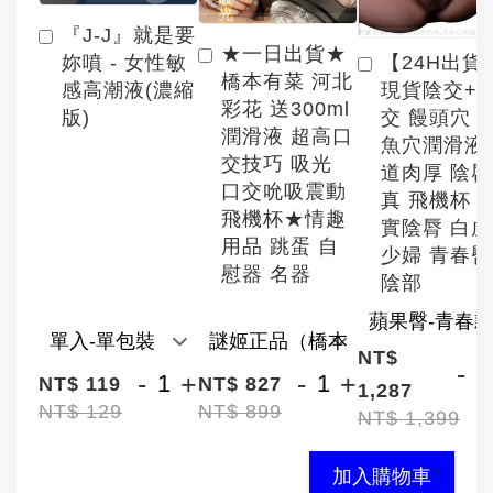
『J-J』就是要
★一日出貨★
【24H出貨
妳噴 - 女性敏
橋本有菜 河北
現貨陰交+
感高潮液(濃縮
彩花 送300ml
交 饅頭穴 
版)
潤滑液 超高口
魚穴潤滑液
交技巧 吸光
道肉厚 陰
口交吮吸震動
真 飛機杯 
飛機杯★情趣
實陰脣 白
用品 跳蛋 自
少婦 青春臀
慰器 名器
陰部
NT$
-
-
+
-
+
NT$ 119
NT$ 827
1,287
NT$ 129
NT$ 899
NT$ 1,399
加入購物車