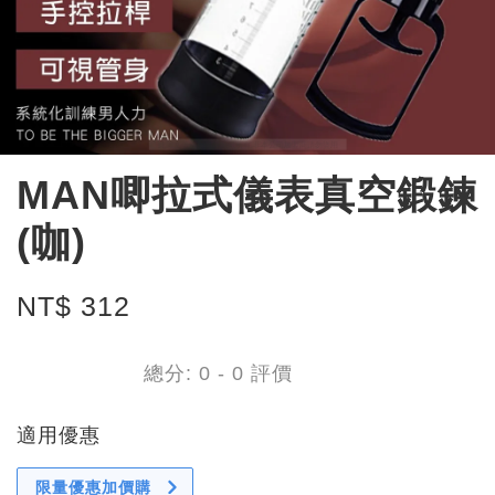
MAN唧拉式儀表真空鍛鍊
(咖)
NT$ 312
總分:
0
-
0
評價
適用優惠
限量優惠加價購