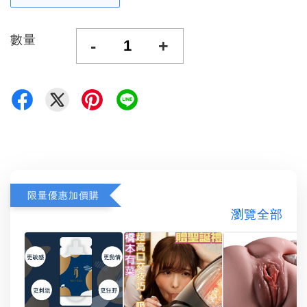
數量
-
+
限量優惠加價購
瀏覽全部