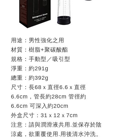
用途：男性強化之用
材質：樹脂
+
聚碳酸酯
規格：手動型／吸引型
淨重：約
291g
總重：約
392g
尺寸：長
68
ｘ
直徑
6.6
ｘ
直徑
6.6cm
，管長約
28cm
管徑約
6.6cm
可深入約
20cm
外盒尺寸：
31
ｘ
12
ｘ
7cm
注意：請與潤滑液共用
.
並保存於陰
涼處，欲重覆使用
.
用後清水沖洗。