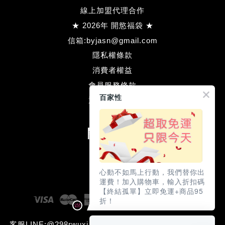
線上加盟代理合作
★ 2026年 開慾福袋 ★
信箱:byjasn@gmail.com
隱私權條款
消費者權益
會員服務條款
百家性
退款方式流程
關注我們
Facebook
Line
心動不如馬上行動，我們替你出
運費！加入購物車，輸入折扣碼
【終結孤單】立即免運+商品95
Visa
Master
American
JCB
Diners
Discove
折！
Express
Club
客服LINE:@298rwuxj (本網站含成人用品需滿18歲才可瀏