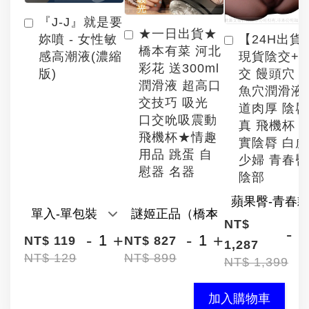
『J-J』就是要
★一日出貨★
【24H出貨
妳噴 - 女性敏
橋本有菜 河北
現貨陰交+
感高潮液(濃縮
彩花 送300ml
交 饅頭穴 
版)
潤滑液 超高口
魚穴潤滑液
交技巧 吸光
道肉厚 陰
口交吮吸震動
真 飛機杯 
飛機杯★情趣
實陰脣 白
用品 跳蛋 自
少婦 青春臀
慰器 名器
陰部
NT$
-
-
+
-
+
NT$ 119
NT$ 827
1,287
NT$ 129
NT$ 899
NT$ 1,399
加入購物車