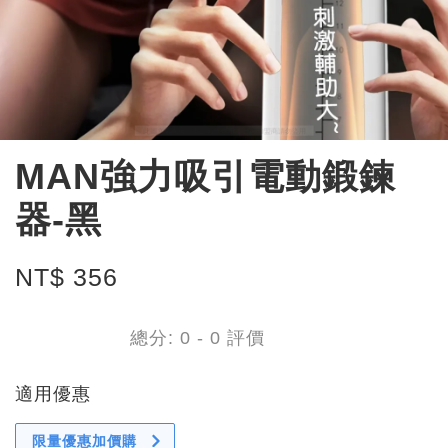
MAN強力吸引電動鍛鍊
器-黑
NT$ 356
總分:
0
-
0
評價
適用優惠
限量優惠加價購