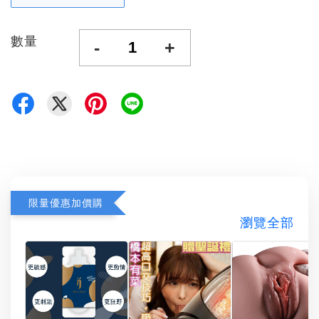
數量
-
+
限量優惠加價購
瀏覽全部