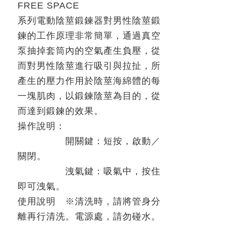
FREE SPACE
系列電動陰莖鍛鍊器對男性陰莖鍛
鍊的工作原理非常簡單，通過真空
泵抽掉套筒內的空氣產生負壓，從
而對男性陰莖進行吸引與拉扯，所
產生的壓力作用於陰莖海綿體的每
一塊肌肉，以鍛鍊陰莖為目的，從
而達到鍛鍊的效果。
操作說明
：
開關鍵：短按，啟動／
關閉。
洩氣鍵：吸氣中，按住
即可洩氣。
使用說明
※
清洗時，請將管身分
離再行清洗。電源處，請勿碰水。