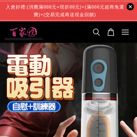
入會好禮:(消費滿888元=現折88元)+(滿666元超商免運
費)+(交易完成再送現金回饋)