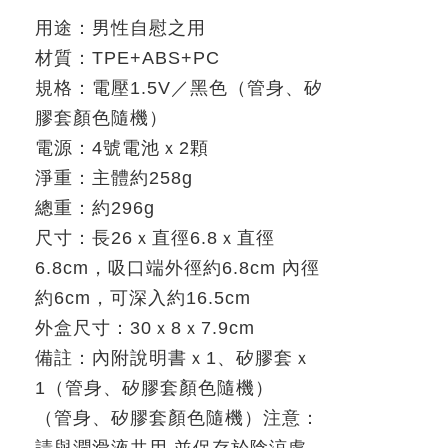
用途：男性自慰之用
材質：
TPE+ABS+PC
規格：電壓
1.5V
／黑色（管身、矽
膠套顏色隨機）
電源：
4
號電池ｘ
2
顆
淨重：主體約
258g
總重：約
296g
尺寸：長
26
ｘ
直徑
6.8
ｘ
直徑
6.8cm
，吸口端外徑約
6.8cm
內徑
約
6cm
，可深入約
16.5cm
外盒尺寸：
30
ｘ
8
ｘ
7.9cm
備註：內附說明書ｘ
1
、矽膠套ｘ
1（管身、矽膠套顏色隨機）
（管身、矽膠套顏色隨機）
注意：
請與潤滑液共用
.
並保存於陰涼處，