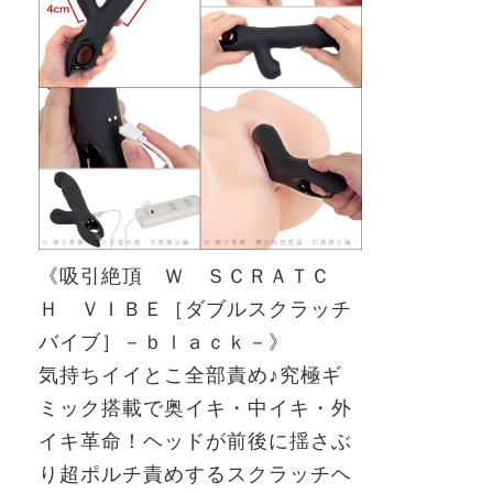
《吸引絶頂 Ｗ ＳＣＲＡＴＣ
Ｈ ＶＩＢＥ［ダブルスクラッチ
バイブ］－ｂｌａｃｋ－》
気持ちイイとこ全部責め
♪
究極ギ
ミック搭載で奥イキ・中イキ・外
イキ革命！ヘッドが前後に揺さぶ
り超ポルチ責めするスクラッチヘ