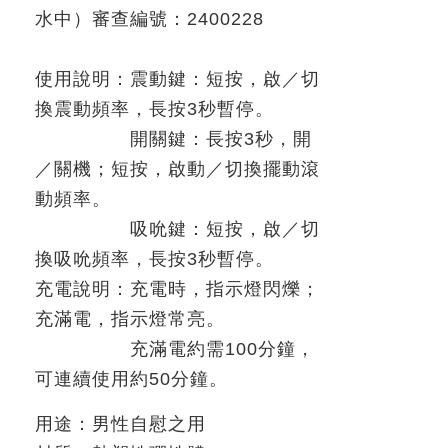
水中）審查編號：
2400228
使用說明：震動鍵：短按，啟
／切
換震動頻率，長按
3
秒暫停。
開關鍵：長按
3
秒，開
／關機；短按，啟動／切換擺動滾
動頻率。
吸吮鍵：短按，啟
／切
換吸吮頻率，長按
3
秒暫停。
充電說明：充電時，指示燈閃爍；
充滿電，指示燈常亮。
充滿電約需
100
分鐘，
可連續使用約
50
分鐘。
用途：男性自慰之用