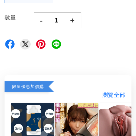
數量
-
+
限量優惠加價購
瀏覽全部