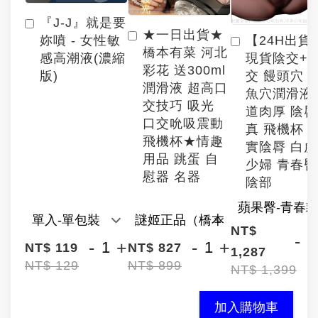
『J-J』就是要
★一日出貨★
【24H出貨
妳噴 - 女性敏
橋本有菜 河北
現貨陰交+
感高潮液(濃縮
彩花 送300ml
交 饅頭穴 
版)
潤滑液 超高口
魚穴潤滑液
交技巧 吸光
道肉厚 陰
口交吮吸震動
真 飛機杯 
飛機杯★情趣
實陰脣 白
用品 跳蛋 自
少婦 青春臀
慰器 名器
陰部
NT$
-
-
+
-
+
NT$ 119
NT$ 827
1,287
NT$ 129
NT$ 899
NT$ 1,399
加入購物車