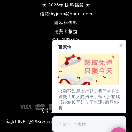
★ 2026年 開慾福袋 ★
信箱:byjasn@gmail.com
隱私權條款
消費者權益
會員服務條款
百家性
退款方式流程
關注我們
Facebook
Line
心動不如馬上行動，我們替你出
運費！加入購物車，輸入折扣碼
【終結孤單】立即免運+商品95
Visa
Master
American
JCB
Diners
Discove
折！
Express
Club
客服LINE:@298rwuxj (本網站含成人用品需滿18歲才可瀏
回覆至 百家性
覽與購買)