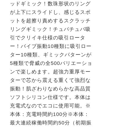
ッドギミック！数珠形状のリング
が上下にスライドし、感じるスポ
ットを超擦り責めするスクラッチ
リングギミック！チュパチュパ吸
引でクリイキ仕様の吸引ロータ
ー！バイブ振動
10
種類に吸引ロー
ター
10
種類、ギミックパターンが
5
種類で脅威の全
500
バリエーショ
ンで楽しめます。超強力重厚モー
ター
で芯から震える重くて強烈な
振動！肌ざわりなめらかな高品質
ソフトシリコン仕様です。本体は
充電式なのでエコに使用可能。
※
本体：充電時間約
100
分
※
本体：
最大連続稼働時間約
50
分（初期振