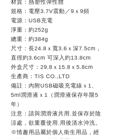
材質：熱塑性彈性體
規格：電壓
3.7V
震動／
9
ｘ
9
頻
電源：
USB
充電
淨重：約
252g
總重：約
384g
尺寸：長
24.8
ｘ寬
3.6
ｘ深
7.5cm
，
直徑約
3.6cm
可深入約
13.8cm
外盒尺寸：
29.8
ｘ
15.8
ｘ
5.8cm
生產商：
TIS CO.,LTD
備註：內附
USB
磁吸充電線ｘ
1
、
5ml
潤滑液ｘ
1
（潤滑液保存年限
5
年）
注意：請與潤滑液共用
.
並保存於陰
涼處，欲重覆使用
.
用後清水沖洗。
※
情趣用品屬於個人衛生用品，經