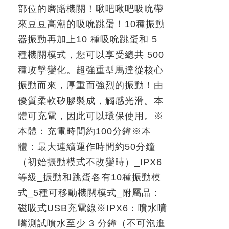
部位的磨蹭機關！啾吧啾吧吸吮帶
來豆豆高潮的吸吮跳蛋！
10
種振動
器振動再加上
10
種吸吮跳蛋和
5
種機關模式，您可以享受總共
500
種攻擊變化。超強重型馬達從核心
振動而來，厚重而強烈的振動！由
優質柔軟矽膠製成，觸感光滑。本
體可充電，因此可以環保使用。
※
本體：充電時間約
100
分鐘
※
本
體：最大連續運作時間約
50
分鐘
（初始振動模式不改變時）
_IPX6
等級
_
振動和跳蛋各有
10
種振動模
式
_5
種可移動機關模式
_
附屬品：
磁吸式
USB
充電線
※
IPX6
：噴水噴
嘴測試噴水至少
3
分鐘（不可泡進