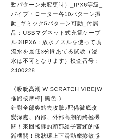
動パターン未変更時）
_IPX6
等級
_
バイブ・ローター各
10
パターン振
動
_
ギミック
5
パターン可動
_
付属
品：
USB
マグネット式充電ケーブ
ル※
IPX6
：放水ノズルを使って噴
流水を最低
3
分間あてる試験（浸
水は不可となります）検査番号：
2400228
《吸吮高潮
W SCRATCH VIBE[W
搔蹭按摩棒
]-
黑色
-
》
針對全部爽點去攻擊
♪
配備徹底改
變深處、內部、外部高潮的終極機
關！來回搖擺的頭部給子宮頸的搔
蹭機關！珠狀環上下滑動摩擦敏感