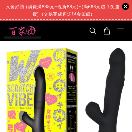
入會好禮:(消費滿888元=現折88元)+(滿666元超商免運
費)+(交易完成再送現金回饋)