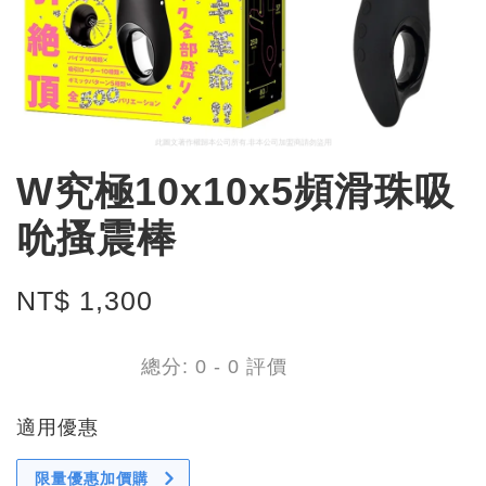
W究極10x10x5頻滑珠吸
吮搔震棒
NT$ 1,300
總分:
0
-
0
評價
適用優惠
限量優惠加價購