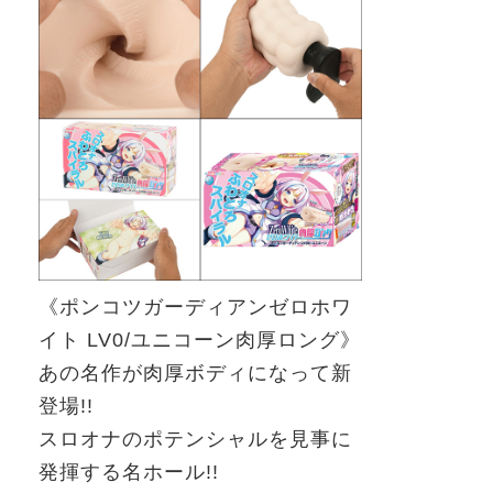
《ポンコツガーディアン
ゼロホワ
イト
LV0/
ユニコーン肉厚ロング》
あの名作が肉厚ボディになって新
登場
!!
スロオナのポテンシャルを見事に
発揮する名ホール
!!