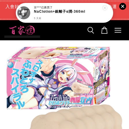
入會好禮:(消費滿888元=現折88元)+(滿666元超商免運
宗***
已購買了
NaClotion+銀離子α潤-360ml
費)+(交易完成再送現金回饋)
5 天前