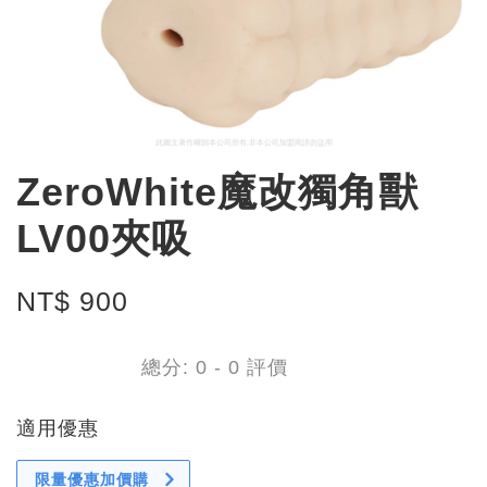
ZeroWhite魔改獨角獸
LV00夾吸
NT$ 900
總分:
0
-
0
評價
適用優惠
限量優惠加價購