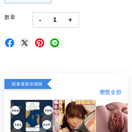
數量
-
+
限量優惠加價購
瀏覽全部