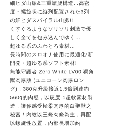
細ヒダ山脈
&
三重螺旋構造
…
高密
度・螺旋状に縦列配置された
3
列
の細ヒダスパイラル山脈
!!
くすぐるようなソリソリ刺激で優
しく全てを包み込んでゆく…
超ゆる系のふわとろ素材…
長時間のスロオナ使用に最適化
!
新
開発・超ゆる系ソフト素材
!
無能守護者
Zero White LV00
獨角
獸
肉厚版
(
ユニコーン肉厚ロン
グ
)
，
380
克升級接近
1.5
倍到達約
560g
的肉感，以硬度
-1
超軟素材製
造，讓你感受極柔肉厚的白聖獸之
秘宮！內紋以三條肉條為主，再配
以螺旋性放置，內部長增加約