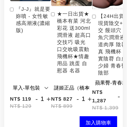
『J-J』就是要
★一日出貨★
【24H出貨
妳噴 - 女性敏
橋本有菜 河北
現貨陰交+
感高潮液(濃縮
彩花 送300ml
交 饅頭穴 
版)
潤滑液 超高口
魚穴潤滑液
交技巧 吸光
道肉厚 陰
口交吮吸震動
真 飛機杯 
飛機杯★情趣
實陰脣 白
用品 跳蛋 自
少婦 青春臀
慰器 名器
陰部
NT$
-
-
+
-
+
NT$ 119
NT$ 827
1,287
NT$ 129
NT$ 899
NT$ 1,399
加入購物車